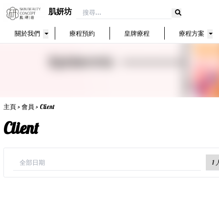
肌妍坊
關於我們
療程預約
皇牌療程
療程方案
主頁
>
會員
> Client
Client